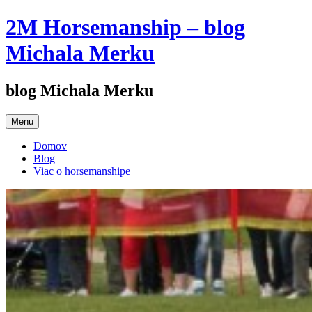
Preskočiť
2M Horsemanship – blog
na
obsah
Michala Merku
blog Michala Merku
Menu
Domov
Blog
Viac o horsemanshipe