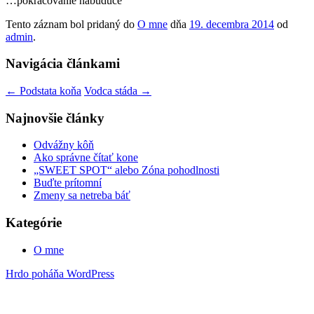
…pokračovanie nabudúce
Tento záznam bol pridaný do
O mne
dňa
19. decembra 2014
od
admin
.
Navigácia článkami
←
Podstata koňa
Vodca stáda
→
Najnovšie články
Odvážny kôň
Ako správne čítať kone
„SWEET SPOT“ alebo Zóna pohodlnosti
Buďte prítomní
Zmeny sa netreba báť
Kategórie
O mne
Hrdo poháňa WordPress