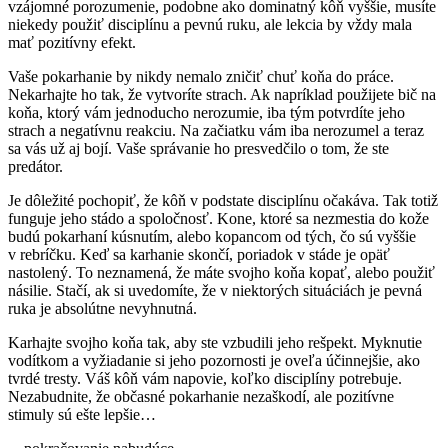
vzájomné porozumenie, podobne ako dominatný kôň vyššie, musíte
niekedy použiť disciplínu a pevnú ruku, ale lekcia by vždy mala
mať pozitívny efekt.
Vaše pokarhanie by nikdy nemalo zničiť chuť koňa do práce.
Nekarhajte ho tak, že vytvoríte strach. Ak napríklad použijete bič na
koňa, ktorý vám jednoducho nerozumie, iba tým potvrdíte jeho
strach a negatívnu reakciu. Na začiatku vám iba nerozumel a teraz
sa vás už aj bojí. Vaše správanie ho presvedčilo o tom, že ste
predátor.
Je dôležité pochopiť, že kôň v podstate disciplínu očakáva. Tak totiž
funguje jeho stádo a spoločnosť. Kone, ktoré sa nezmestia do kože
budú pokarhaní kúsnutím, alebo kopancom od tých, čo sú vyššie
v rebríčku. Keď sa karhanie skončí, poriadok v stáde je opäť
nastolený. To neznamená, že máte svojho koňa kopať, alebo použiť
násilie. Stačí, ak si uvedomíte, že v niektorých situáciách je pevná
ruka je absolútne nevyhnutná.
Karhajte svojho koňa tak, aby ste vzbudili jeho rešpekt. Myknutie
vodítkom a vyžiadanie si jeho pozornosti je oveľa účinnejšie, ako
tvrdé tresty. Váš kôň vám napovie, koľko disciplíny potrebuje.
Nezabudnite, že občasné pokarhanie nezaškodí, ale pozitívne
stimuly sú ešte lepšie…