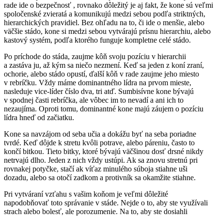
rade ide o bezpečnosť , rovnako dôležitý je aj fakt, že kone sú veľmi
spoločenské zvieratá a komunikujú medzi sebou podľa striktných,
hierarchických pravidiel. Bez ohľadu na to, či ide o menšie, alebo
väčšie stádo, kone si medzi sebou vytvárajú prísnu hierarchiu, alebo
kastový systém, podľa ktorého funguje kompletne celé stádo.
Po príchode do stáda, zaujme kôň svoju pozíciu v hierarchii
a zastáva ju, až kým sa niečo nezmení. Keď sa jeden z koní zraní,
ochorie, alebo stádo opustí, ďalší kôň v rade zaujme jeho miesto
v rebríčku. Vždy máme dominantného lídra na prvom mieste,
nasleduje vice-líder číslo dva, tri atď. Sumbisívne kone bývajú
v spodnej časti rebríčka, ale vôbec im to nevadí a ani ich to
nezaujíma. Oproti tomu, dominantné kone majú záujem o pozíciu
lídra hneď od začiatku.
Kone sa navzájom od seba učia a dokážu byť na seba poriadne
tvrdé. Keď dôjde k stretu kvôli potrave, alebo páreniu, často to
končí bitkou. Tieto bitky, ktoré bývajú väčšinou dosť drsné nikdy
netrvajú dlho. Jeden z nich vždy ustúpi. Ak sa znovu stretnú pri
rovnakej potyčke, stačí ak víťaz minulého súboja stiahne uši
dozadu, alebo sa otočí zadkom a protivník sa okamžite stiahne.
Pri vytváraní vzťahu s vašim koňom je veľmi dôležité
napodobňovať toto správanie v stáde. Nejde o to, aby ste využívali
strach alebo bolesť, ale porozumenie. Na to, aby ste dosiahli