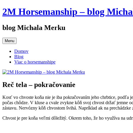
Preskočiť
2M Horsemanship – blog Mich
na
obsah
blog Michala Merku
Menu
Domov
Blog
Viac o horsemanshipe
Reč tela – pokračovanie
Kosť vo chvoste koňa nie je iba pokračovaním jeho chrbtice, podľa 
počas chôdze. V kluse a cvale zvykne kôň svoj chvost držať jemne od 
zástavu. Nervózny kôň chvostom švihá. Napríklad ak na prechádzke z
Chvost je pre koňa veľmi dôležitý. Okrem toho, že ho využíva na udr