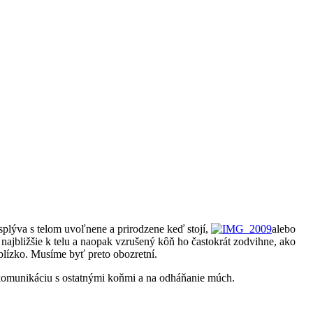
plýva s telom uvoľnene a prirodzene keď stojí,
alebo
 najbližšie k telu a naopak vzrušený kôň ho častokrát zodvihne, ako
blízko. Musíme byť preto obozretní.
a komunikáciu s ostatnými koňmi a na odháňanie múch.