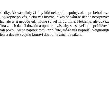
ásledky. Ak vás nikdy žiadny kôň nekopol, nepohrýzol, neprebehol cez 
va, vykopne po vás, alebo vás hryzne, nikdy sa vám následne neosprave
dať, ale ty si nepočúval.“ Kone sú veľmi úprimné. Neklamú, ale dokážu
ina z nich dá uši dozadu a upozorní vás, aby ste sa veľmi nepribližova
ali pokoj. Ak sa napriek tomu priblížite, môže vás kopnúť. Neignorujte
ete a dávate svojmu koňovi dôvod na zmenu reakcie.