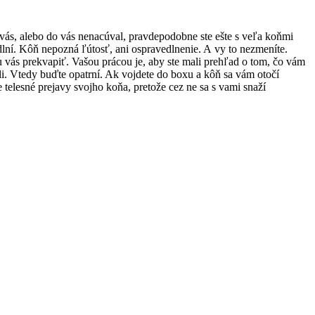
vás, alebo do vás nenacúval, pravdepodobne ste ešte s veľa koňmi
dlní. Kôň nepozná ľútosť, ani ospravedlnenie. A vy to nezmeníte.
 vás prekvapiť. Vašou prácou je, aby ste mali prehľad o tom, čo vám
li. Vtedy buďte opatrní. Ak vojdete do boxu a kôň sa vám otočí
 telesné prejavy svojho koňa, pretože cez ne sa s vami snaží