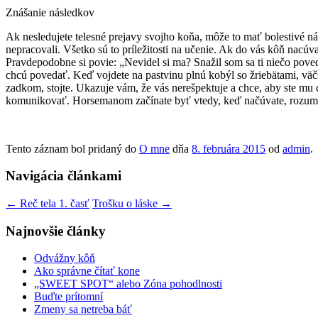
Znášanie následkov
Ak nesledujete telesné prejavy svojho koňa, môže to mať bolestivé n
nepracovali. Všetko sú to príležitosti na učenie. Ak do vás kôň nacú
Pravdepodobne si povie: „Nevidel si ma? Snažil som sa ti niečo pove
chcú povedať. Keď vojdete na pastvinu plnú kobýl so žriebätami, väčš
zadkom, stojte. Ukazuje vám, že vás nerešpektuje a chce, aby ste mu d
komunikovať. Horsemanom začínate byť vtedy, keď načúvate, rozumi
Tento záznam bol pridaný do
O mne
dňa
8. februára 2015
od
admin
.
Navigácia článkami
←
Reč tela 1. časť
Trošku o láske
→
Najnovšie články
Odvážny kôň
Ako správne čítať kone
„SWEET SPOT“ alebo Zóna pohodlnosti
Buďte prítomní
Zmeny sa netreba báť