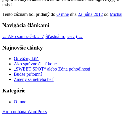
rady!
Tento záznam bol pridaný do
O mne
dňa
22. júna 2012
od
Michal
.
Navigácia článkami
←
Ako som začal…. :)
Šťastná trojica :-)
→
Najnovšie články
Odvážny kôň
Ako správne čítať kone
„SWEET SPOT“ alebo Zóna pohodlnosti
Buďte prítomní
Zmeny sa netreba báť
Kategórie
O mne
Hrdo poháňa WordPress