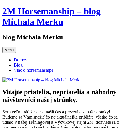
Preskočiť
2M Horsemanship – blog
na
obsah
Michala Merku
blog Michala Merku
Menu
Domov
Blog
Viac o horsemanshipe
Vitajte priatelia, nepriatelia a náhodný
návštevníci našej stránky.
Som veľmi rád že ste si našli čas a prezeráte si naše stránky!
Budeme sa Vám snažiť čo najaktuálnejšie priblížiť všetko čo sa
udialo v našej Tréningovej a Výcvikovej stajni 2M, dozviete sa o
pripravovaných akciách a dáme Vám užitočné tréningové typy a